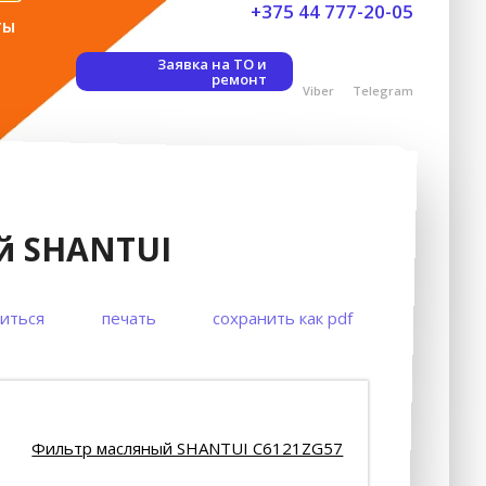
+375 44 777-20-05
ты
Заявка на ТО и
ремонт
Viber
Telegram
й SHANTUI
иться
печать
сохранить как pdf
Фильтр масляный SHANTUI C6121ZG57