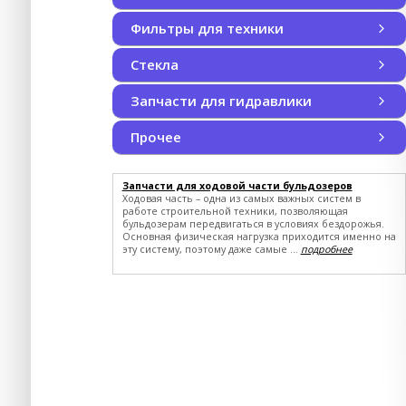
Плавающие уплотнения
Наборы уплотнений
Фильтры для техники
Фильтры для техники
Воздушные фильтры
Воздушные фильтры кабины
Гидравлические фильтры
Масляные фильтры
Трансмиссионные фильтры
Топливные фильтры
смотреть все
Стекла
Запчасти для гидравлики
Запчасти для гидравлики
Запчасти для гидравлики CUMMINS
Запчасти для гидравлики LIEBHERR
Запчасти для гидравлики MST
JOHN DEERE
CASE NEW HOLLAND
смотреть все
Прочее
Прочее SHANTUI
JOHN DEERE
CASE NEW HOLLAND
Запчасти для ходовой части бульдозеров
Ходовая часть – одна из самых важных систем в
работе строительной техники, позволяющая
бульдозерам передвигаться в условиях бездорожья.
Основная физическая нагрузка приходится именно на
эту систему, поэтому даже самые ...
подробнее