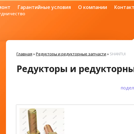
монт
Гарантийные условия
О компании
Контак
удничество
Главная
»
Редукторы и редукторные запчасти
»
SHANTUI
Редукторы и редукторны
подел