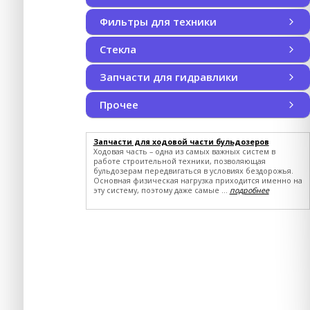
Плавающие уплотнения
Наборы уплотнений
Фильтры для техники
Фильтры для техники
Воздушные фильтры
Воздушные фильтры кабины
Гидравлические фильтры
Масляные фильтры
Трансмиссионные фильтры
Топливные фильтры
смотреть все
Стекла
Запчасти для гидравлики
Запчасти для гидравлики
Запчасти для гидравлики CUMMINS
Запчасти для гидравлики LIEBHERR
Запчасти для гидравлики MST
JOHN DEERE
CASE NEW HOLLAND
смотреть все
Прочее
Прочее SHANTUI
JOHN DEERE
CASE NEW HOLLAND
Запчасти для ходовой части бульдозеров
Ходовая часть – одна из самых важных систем в
работе строительной техники, позволяющая
бульдозерам передвигаться в условиях бездорожья.
Основная физическая нагрузка приходится именно на
эту систему, поэтому даже самые ...
подробнее