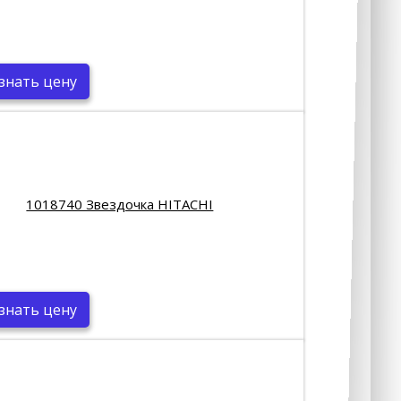
знать цену
1018740 Звездочка HITACHI
знать цену