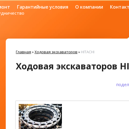
монт
Гарантийные условия
О компании
Контак
удничество
Главная
»
Ходовая экскаваторов
»
HITACHI
Ходовая экскаваторов H
подел