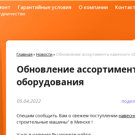
монт
Гарантийные условия
О компании
Контак
удничество
Главная
»
Новости
»
Обновление ассортимента навесного о
Обновление ассортимент
оборудования
05.04.2022
подел
Спешим сообщить Вам о свежем поступлении
навесн
строительные машины" в Минске !
У нас в наличии Вы можете найти: