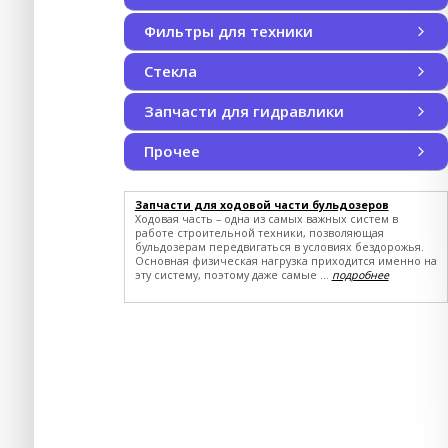
Плавающие уплотнения
Наборы уплотнений
Фильтры для техники
Фильтры для техники
Воздушные фильтры
Воздушные фильтры кабины
Гидравлические фильтры
Масляные фильтры
Трансмиссионные фильтры
Топливные фильтры
смотреть все
Стекла
Запчасти для гидравлики
Запчасти для гидравлики
Запчасти для гидравлики CUMMINS
Запчасти для гидравлики LIEBHERR
Запчасти для гидравлики MST
JOHN DEERE
CASE NEW HOLLAND
смотреть все
Прочее
Прочее SHANTUI
JOHN DEERE
CASE NEW HOLLAND
Запчасти для ходовой части бульдозеров
Ходовая часть – одна из самых важных систем в
работе строительной техники, позволяющая
бульдозерам передвигаться в условиях бездорожья.
Основная физическая нагрузка приходится именно на
эту систему, поэтому даже самые ...
подробнее