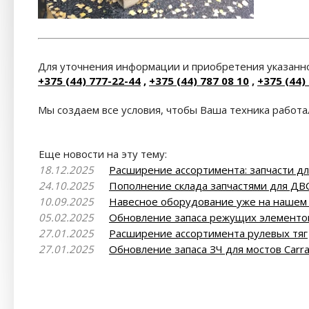
Для уточнения информации и приобретения указанно
+375 (44) 777-22-44
,
+375 (44) 787 08 10
,
+375 (44)
Мы создаем все условия, чтобы Ваша техника работал
Еще новости на эту тему:
18.12.2025
Расширение ассортимента: запчасти дл
24.10.2025
Пополнение склада запчастями для ДВ
10.09.2025
Навесное оборудование уже на нашем с
05.02.2025
Обновление запаса режущих элементо
27.01.2025
Расширение ассортимента рулевых тяг
27.01.2025
Обновление запаса ЗЧ для мостов Carr