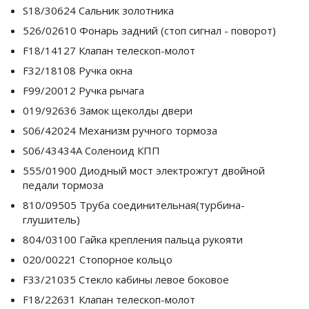
S18/30624 Сальник золотника
526/02610 Фонарь задний (стоп сигнал - поворот)
F18/14127 Клапан телескоп-молот
F32/18108 Ручка окна
F99/20012 Ручка рычага
019/92636 Замок щеколды двери
S06/42024 Механизм ручного тормоза
S06/43434A Соленоид КПП
555/01900 Диодный мост электрожгут двойной
педали тормоза
810/09505 Труба соединительная(турбина-
глушитель)
804/03100 Гайка крепления пальца рукояти
020/00221 Стопорное кольцо
F33/21035 Стекло кабины левое боковое
F18/22631 Клапан телескоп-молот