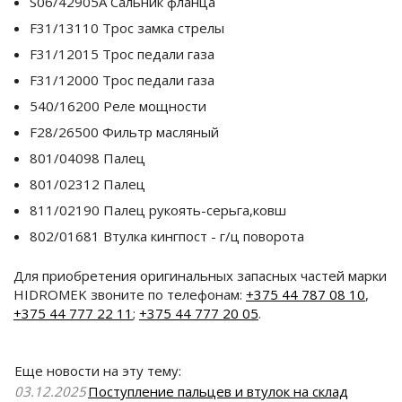
S06/42905A Сальник фланца
F31/13110 Трос замка стрелы
F31/12015 Трос педали газа
F31/12000 Трос педали газа
540/16200 Реле мощности
F28/26500 Фильтр масляный
801/04098 Палец
801/02312 Палец
811/02190 Палец рукоять-серьга,ковш
802/01681 Втулка кингпост - г/ц поворота
Для приобретения оригинальных запасных частей марки
HIDROMEK звоните по телефонам:
+375 44 787 08 10
,
+375 44 777 22 11
;
+375 44 777 20 05
.
Еще новости на эту тему:
03.12.2025
Поступление пальцев и втулок на склад