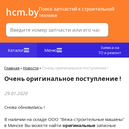
hcm.by
Поиск запчастей к строительной
технике
Заявка на
Каталог
Меню
ТО и ремонт
Главная
»
Новости
»
Очень оригинальное поступление !
Очень оригинальное поступление !
29.01.2020
Снова обновились !
В наличии на складе ООО "Вежа-строительные машины"
в Минске Вы можете найти
оригинальные
запасные