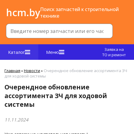
hcm.by
Поиск запчастей к строительной
технике
Заявка на
Каталог
Меню
ТО и ремонт
Главная
»
Новости
»
Очерендное обновление ассортимента ЗЧ
для ходовой системы
Очерендное обновление
ассортимента ЗЧ для ходовой
системы
11.11.2024