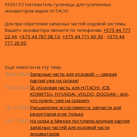
9303132 Натяжитель гусеницы для гусеничных
экскаваторов марки HITACHI
Для при обретения запасных частей ходовой системы
Вашего экскаватора звоните по телефонам:
+375 44 777
22 44
,
+375 44 787 08 10
,
+375 44 771 60 50
,
+375 44
777 20 05
.
Еще новости на эту тему:
03.06.2026
Запасные части для ходовой — свежая
партия уже на складе!
14.05.2026
🚀 «Ходовая часть для HITACHI, JCB,
KOMATSU, HYUNDAI, VOLDO, DOOSAN – всё,
что нужно, уже на складе!»
18.12.2025
Расширение ассортимента: запчасти для
редукторов и не только
10.11.2025
На склад в Минске поступила крупная партия
запасных частей для ходовой части
экскаваторов