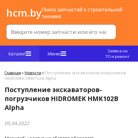
hcm.by
Поиск запчастей к строительной
технике
Заявка на
Каталог
Меню
ТО и ремонт
Главная
»
Новости
»
Поступление экскаваторов-погрузчиков
HIDROMEK HMK102B Alpha
Поступление экскаваторов-
погрузчиков HIDROMEK HMK102B
Alpha
05.04.2022