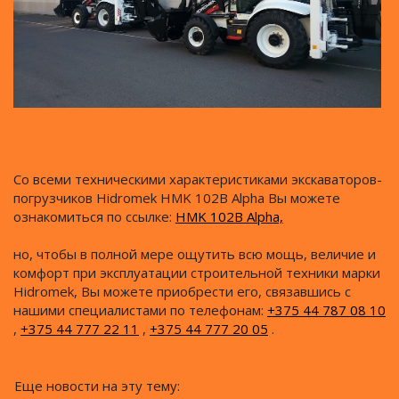
Со всеми техническими характеристиками экскаваторов-
погрузчиков Hidromek HMK 102B Alpha Вы можете
ознакомиться по ссылке:
HMK 102B Alpha,
но, чтобы в полной мере ощутить всю мощь, величие и
комфорт при эксплуатации строительной техники марки
Hidromek, Вы можете приобрести его, связавшись с
нашими специалистами по телефонам:
+375 44 787 08 10
,
+375 44 777 22 11
,
+375 44 777 20 05
.
Еще новости на эту тему: