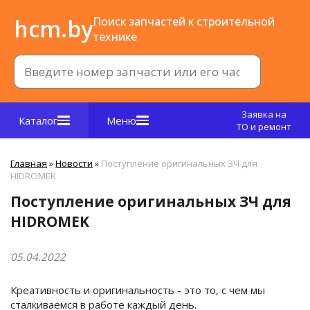
hcm.by
Поиск запчастей к строительной
технике
Заявка на
Каталог
Меню
ТО и ремонт
Главная
»
Новости
»
Поступление оригинальных ЗЧ для
HIDROMEK
Поступление оригинальных ЗЧ для
HIDROMEK
05.04.2022
Креативность и оригинальность - это то, с чем мы
сталкиваемся в работе каждый день.