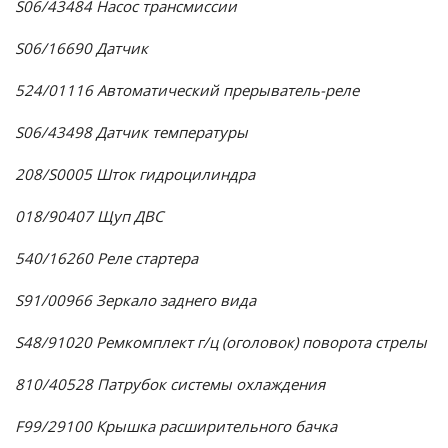
S06/43484 Насос трансмиссии
S06/16690 Датчик
524/01116 Автоматический прерыватель-реле
S06/43498 Датчик температуры
208/S0005 Шток гидроцилиндра
018/90407 Щуп ДВС
540/16260 Реле стартера
S91/00966 Зеркало заднего вида
S48/91020 Ремкомплект г/ц (оголовок) поворота стрелы
810/40528 Патрубок системы охлаждения
F99/29100 Крышка расширительного бачка