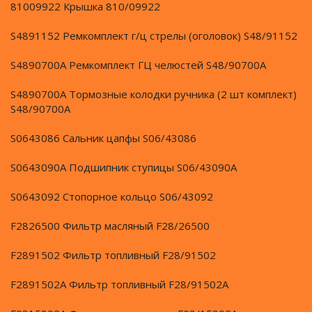
81009922 Крышка 810/09922
S4891152 Ремкомплект г/ц стрелы (оголовок) S48/91152
S4890700A Ремкомплект ГЦ челюстей S48/90700A
S4890700A Тормозные колодки ручника (2 шт комплект)
S48/90700A
S0643086 Сальник цапфы S06/43086
S0643090A Подшипник ступицы S06/43090A
S0643092 Стопорное кольцо S06/43092
F2826500 Фильтр масляный F28/26500
F2891502 Фильтр топливный F28/91502
F2891502A Фильтр топливный F28/91502A