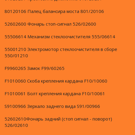
80120106 Палец балансира моста 801/20106
52602600 Фонарь стоп-сигнал 526/02600
55506614 Механизм стеклоочистителя 555/06614
55001210 Электромотор стеклоочистителя в сборе
550/01210
F9960265 Замок F99/60265
F1010060 Cкоба крепления кардана F10/10060
F1010061 Болт крепления кардана F10/10061
S9100966 Зеркало заднего вида S91/00966
52602610Фонарь задний (стоп сигнал - поворот)
526/02610