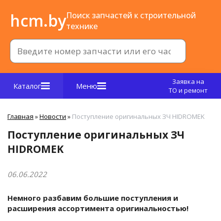
hcm.by
Поиск запчастей к строительной
технике
Заявка на
Каталог
Меню
ТО и ремонт
Главная
»
Новости
»
Поступление оригинальных ЗЧ HIDROMEK
Поступление оригинальных ЗЧ
HIDROMEK
06.06.2022
Немного разбавим большие поступления и
расширения ассортимента оригинальностью!