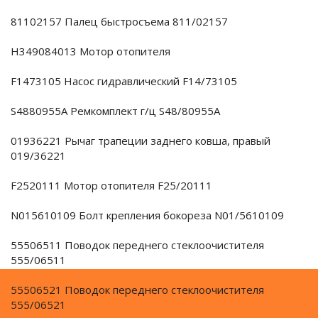
81102157 Палец быстросъема 811/02157
H349084013 Мотор отопителя
F1473105 Насос гидравлический F14/73105
S4880955A Ремкомплект г/ц S48/80955A
01936221 Рычаг трапеции заднего ковша, правый
019/36221
F2520111 Мотор отопителя F25/20111
N015610109 Болт крепления бокореза N01/5610109
55506511 Поводок переднего стеклоочистителя
555/06511
55506521 Поводок переднего стеклоочистителя
555/06521