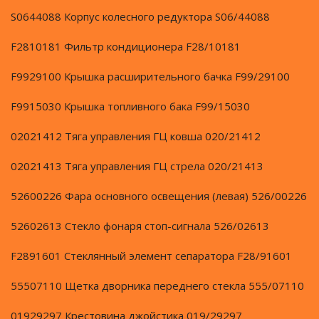
S0644088 Корпус колесного редуктора S06/44088
F2810181 Фильтр кондиционера F28/10181
F9929100 Крышка расширительного бачка F99/29100
F9915030 Крышка топливного бака F99/15030
02021412 Тяга управления ГЦ ковша 020/21412
02021413 Тяга управления ГЦ стрела 020/21413
52600226 Фара основного освещения (левая) 526/00226
52602613 Стекло фонаря стоп-сигнала 526/02613
F2891601 Стеклянный элемент сепаратора F28/91601
55507110 Щетка дворника переднего стекла 555/07110
01929297 Крестовина джойстика 019/29297