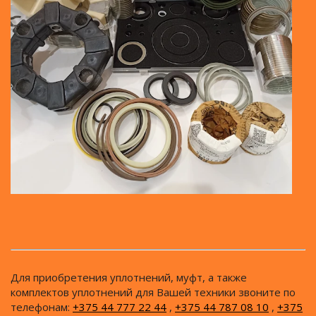
Для приобретения уплотнений, муфт, а также
комплектов уплотнений для Вашей техники звоните по
телефонам:
+375 44 777 22 44
,
+375 44 787 08 10
,
+375