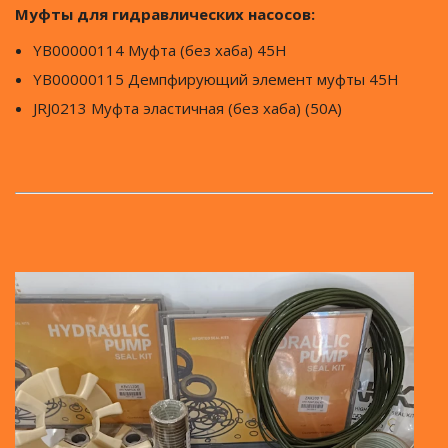
Муфты для гидравлических насосов:
YB00000114 Муфта (без хаба) 45H
YB00000115 Демпфирующий элемент муфты 45H
JRJ0213 Муфта эластичная (без хаба) (50A)