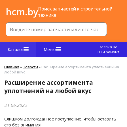
hcm.by
Поиск запчастей к строительной
технике
Заявка на
Каталог
Меню
ТО и ремонт
Главная
»
Новости
»
Расширение ассортимента уплотнений на
любой вкус
Расширение ассортимента
уплотнений на любой вкус
21.06.2022
Слишком долгожданное поступление, чтобы оставить
его без внимания!