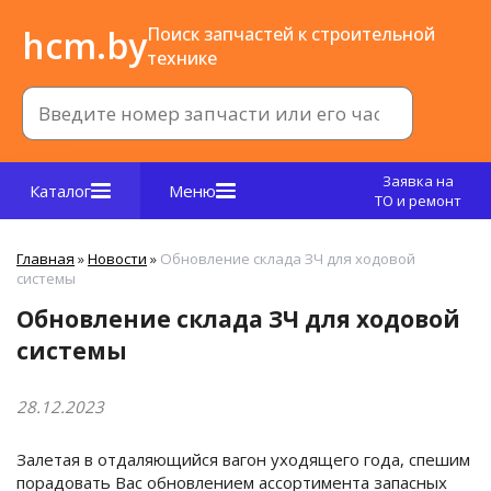
hcm.by
Поиск запчастей к строительной
технике
Заявка на
Каталог
Меню
ТО и ремонт
Главная
»
Новости
»
Обновление склада ЗЧ для ходовой
системы
Обновление склада ЗЧ для ходовой
системы
28.12.2023
Залетая в отдаляющийся вагон уходящего года, спешим
порадовать Вас обновлением ассортимента запасных