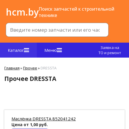
hcm.by
Поиск запчастей к строительной
технике
Заявка на
Каталог
Меню
ТО и ремонт
Главная
»
Прочее
»
DRESSTA
Прочее DRESSTA
Маслёнка DRESSTA 852041242
Цена от 1,00 руб.