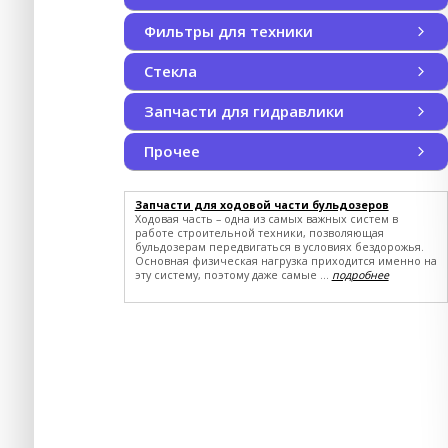
Плавающие уплотнения
Наборы уплотнений
Фильтры для техники
Фильтры для техники
Воздушные фильтры
Воздушные фильтры кабины
Гидравлические фильтры
Масляные фильтры
Трансмиссионные фильтры
Топливные фильтры
смотреть все
Стекла
Запчасти для гидравлики
Запчасти для гидравлики
Запчасти для гидравлики CUMMINS
Запчасти для гидравлики LIEBHERR
Запчасти для гидравлики MST
JOHN DEERE
CASE NEW HOLLAND
смотреть все
Прочее
Прочее SHANTUI
JOHN DEERE
CASE NEW HOLLAND
Запчасти для ходовой части бульдозеров
Ходовая часть – одна из самых важных систем в
работе строительной техники, позволяющая
бульдозерам передвигаться в условиях бездорожья.
Основная физическая нагрузка приходится именно на
эту систему, поэтому даже самые ...
подробнее