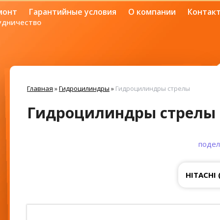
монт
Гарантийные условия
О компании
Контак
удничество
Главная
»
Гидроцилиндры
»
Гидроцилиндры стрелы
Гидроцилиндры стрелы
подел
HITACHI 