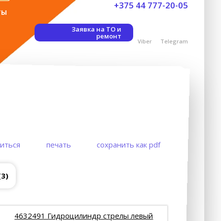
+375 44 777-20-05
ты
Заявка на ТО и
ремонт
Viber
Telegram
иться
печать
сохранить как pdf
(3)
4632491 Гидроцилиндр стрелы левый