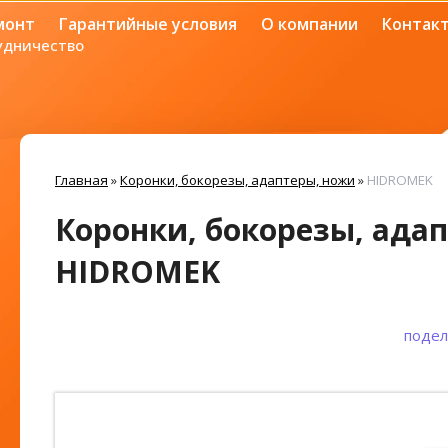
монт
Гарантийные условия
О компании
Контак
удничество
Главная
»
Коронки, бокорезы, адаптеры, ножи
»
HIDROMEK
Коронки, бокорезы, ада
HIDROMEK
подел