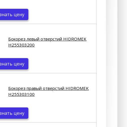
знать цену
Бокорез левый отверстий HIDROMEK
Н255303200
знать цену
Бокорез правый отверстий HIDROMEK
Н255303100
знать цену