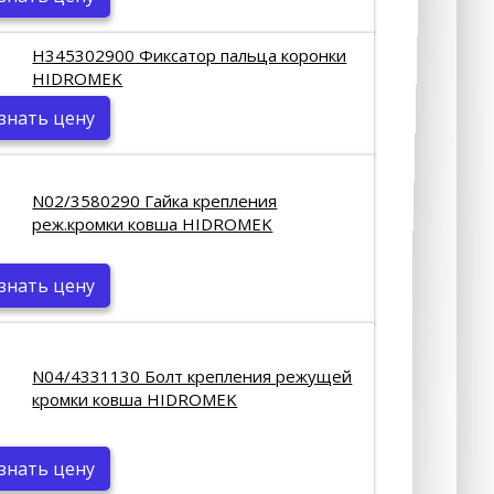
H345302900 Фиксатор пальца коронки
HIDROMEK
знать цену
N02/3580290 Гайка крепления
реж.кромки ковша HIDROMEK
знать цену
N04/4331130 Болт крепления режущей
кромки ковша HIDROMEK
знать цену