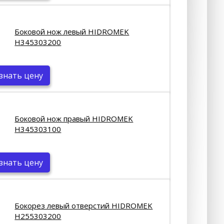
Боковой нож левый HIDROMEK
H345303200
знать цену
Боковой нож правый HIDROMEK
H345303100
знать цену
Бокорез левый отверстий HIDROMEK
H255303200