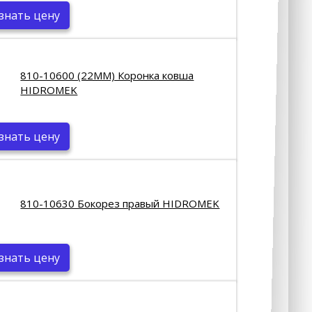
знать цену
810-10600 (22MM) Коронка ковша
HIDROMEK
знать цену
810-10630 Бокорез правый HIDROMEK
знать цену