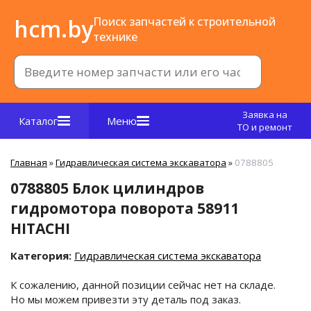
hcm.by
Поиск запчастей к строительной
технике
Заявка на
Каталог
Меню
ТО и ремонт
Главная
»
Гидравлическая система экскаватора
»
0788805
0788805 Блок цилиндров
гидромотора поворота 58911
HITACHI
Категория:
Гидравлическая система экскаватора
К сожалению, данной позиции сейчас нет на складе.
Но мы можем привезти эту деталь под заказ.