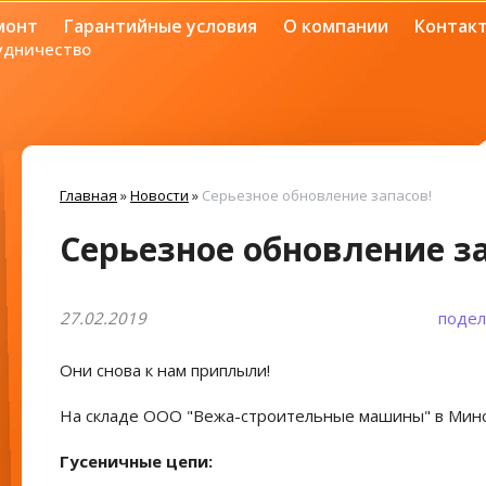
монт
Гарантийные условия
О компании
Контак
удничество
Главная
»
Новости
»
Серьезное обновление запасов!
Серьезное обновление з
27.02.2019
подел
Они снова к нам приплыли!
На складе ООО "Вежа-строительные машины" в Минс
Гусеничные цепи: