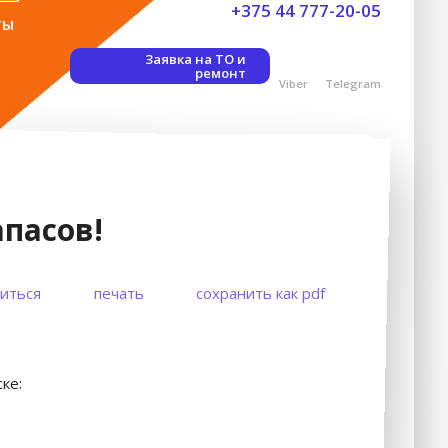
+375 44 777-20-05
ты
Заявка на ТО и
ремонт
Viber
Telegram
апасов!
иться
печать
сохранить как pdf
ке: