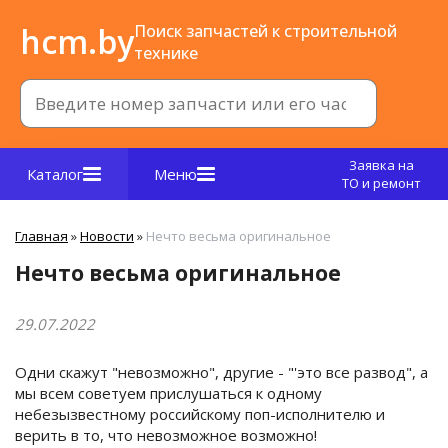
hcm.by
Поиск запчастей к строительной
технике
Заявка на
Каталог
Меню
ТО и ремонт
Главная
»
Новости
»
Нечто весьма оригинальное
Нечто весьма оригинальное
29.07.2022
Одни скажут "невозможно", другие - "'это все развод", а
мы всем советуем прислушаться к одному
небезызвестному российскому поп-исполнителю и
верить в то, что невозможное возможно!